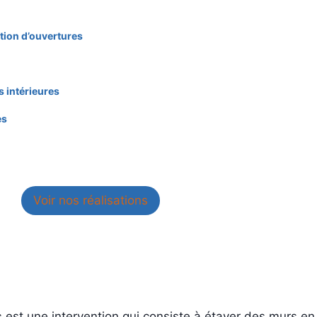
tion d’ouvertures
 intérieures
es
Voir nos réalisations
s
est une intervention qui consiste à étayer des murs en