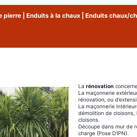
e pierre
|
Enduits à la chaux
|
Enduits chaux/ch
La
rénovation
concerne 
La maçonnerie extérieu
rénovation, ou d’extensi
La maçonnerie intérieure
démolition de cloisons, 
cloisons.
Découpe dans mur de re
charge (Pose D’IPN).