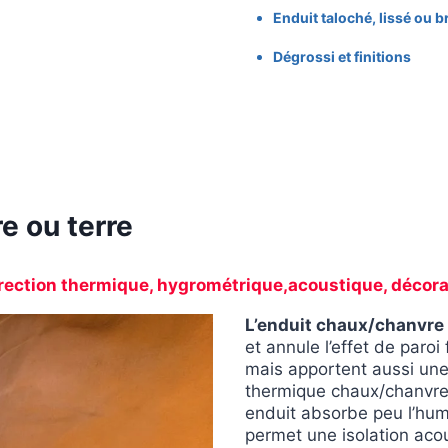
Enduit taloché, lissé ou 
Dégrossi et finitions
e ou terre
rection thermique, hygrométrique,acoustique, décora
L’enduit chaux/chanvre
et annule l’effet de paro
mais apportent aussi une 
thermique chaux/chanvre
enduit absorbe peu l’humi
permet une isolation acou